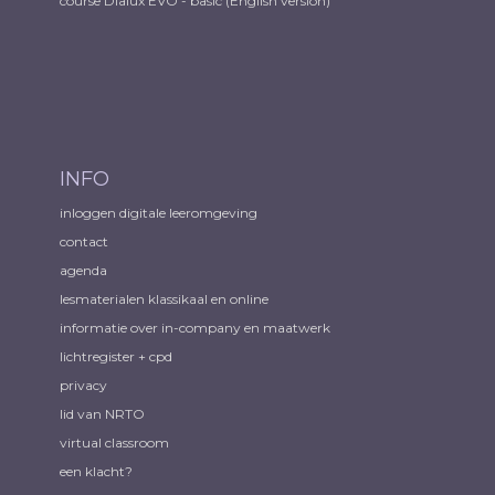
course Dialux EVO - basic (English version)
INFO
inloggen digitale leeromgeving
contact
agenda
lesmaterialen klassikaal en online
informatie over in-company en maatwerk
lichtregister + cpd
privacy
lid van NRTO
virtual classroom
een klacht?