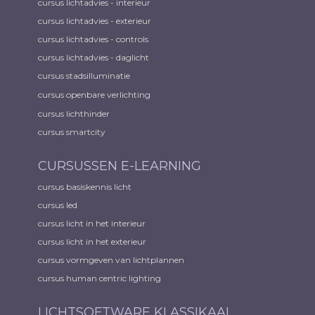
cursus lichtadvies - interieur
cursus lichtadvies - exterieur
cursus lichtadvies - controls
cursus lichtadvies - daglicht
cursus stadsilluminatie
cursus openbare verlichting
cursus lichthinder
cursus smartcity
CURSUSSEN E-LEARNING
cursus basiskennis licht
cursus led
cursus licht in het interieur
cursus licht in het exterieur
cursus vormgeven van lichtplannen
cursus human centric lighting
LICHTSOFTWARE KLASSIKAAL